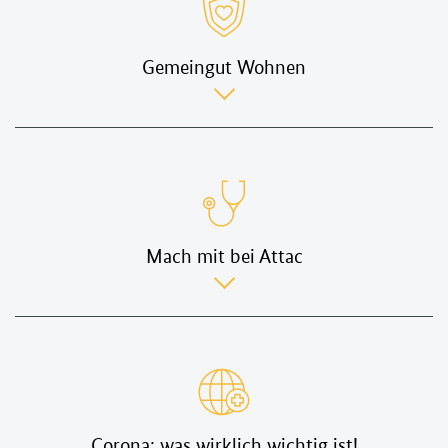
Gemeingut Wohnen
Gemeingut
Wohnen
Mach mit bei Attac
Mach
mit
bei
Attac
Corona: was wirklich wichtig ist!